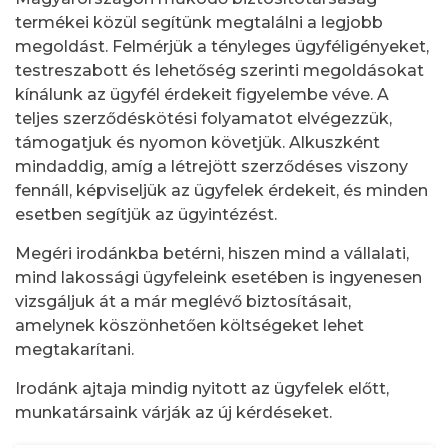
termékei közül segítünk megtalálni a legjobb
megoldást. Felmérjük a tényleges ügyféligényeket,
testreszabott és lehetőség szerinti megoldásokat
kínálunk az ügyfél érdekeit figyelembe véve. A
teljes szerződéskötési folyamatot elvégezzük,
támogatjuk és nyomon követjük. Alkuszként
mindaddig, amíg a létrejött szerződéses viszony
fennáll, képviseljük az ügyfelek érdekeit, és minden
esetben segítjük az ügyintézést.
Megéri irodánkba betérni, hiszen mind a vállalati,
mind lakossági ügyfeleink esetében is ingyenesen
vizsgáljuk át a már meglévő biztosításait,
amelynek köszönhetően költségeket lehet
megtakarítani.
Irodánk ajtaja mindig nyitott az ügyfelek előtt,
munkatársaink várják az új kérdéseket.