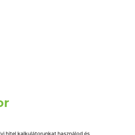
or
i hitel kalkulátorunkat használod és