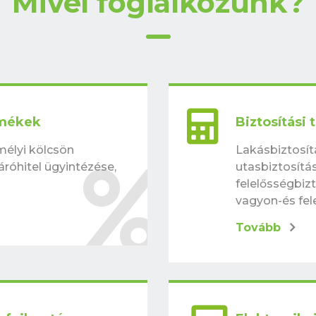
Mivel foglalkozunk?
rmékek
Biztosítási
mélyi kölcsön
Lakásbiztosítá
róhitel ügyintézése,
utasbiztosítá
felelősségbiz
vagyon-és fel
Tovább