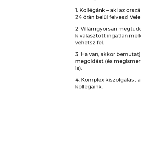
1. Kollégánk – aki az orszá
24 órán belül felveszi Ve
2. Villámgyorsan megtud
kiválasztott ingatlan mell
vehetsz fel.
3. Ha van, akkor bemutatj
megoldást (és megismerte
is).
4. Komplex kiszolgálást ad
kollégáink.