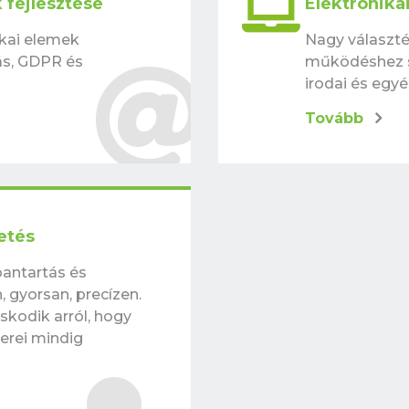
fejlesztése
Elektronika
kai elemek
Nagy választé
tás, GDPR és
működéshez sz
irodai és egy
Tovább
etés
bantartás és
 gyorsan, precízen.
kodik arról, hogy
zerei mindig