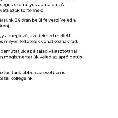
séges személyes adataidat. A
övetkezők történnek:
ársunk 24 órán belül felveszi Veled a
kon).
gy a meglévő jövedelmed mellett
és milyen feltételek vonatkoznak rád.
bemutatjuk az általad választottnál
n megismertetjük veled az apró betűs
iztosítunk ebben az esetben is:
tézik kollégáink.