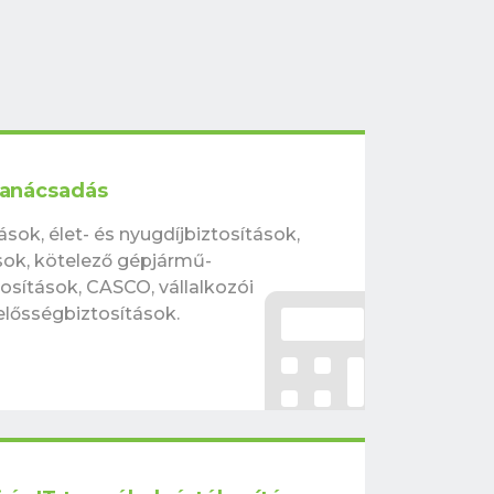
 tanácsadás
sok, élet- és nyugdíjbiztosítások,
sok, kötelező gépjármű-
tosítások, CASCO, vállalkozói
elősségbiztosítások.