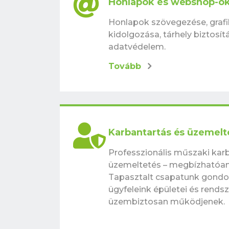
Honlapok és webshop-ok 
Honlapok szövegezése, grafi
kidolgozása, tárhely biztosí
adatvédelem.
Tovább
Karbantartás és üzemelt
Professzionális műszaki kar
üzemeltetés – megbízhatóan,
Tapasztalt csapatunk gondos
ügyfeleink épületei és rends
üzembiztosan működjenek.