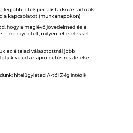
g legjobb hitelspecialistái közé tartozik –
led a kapcsolatot (munkanapokon).
od, hogy a meglévő jövedelmed és a
ett mennyi hitelt, milyen feltételekkel
uk az általad választottnál jobb
tjük veled az apró betűs részleteket
unk: hitelügyleted A-tól Z-ig intézik