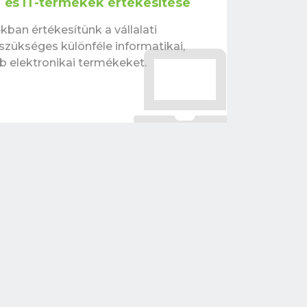
i és IT-termékek értékesítése
kban értékesítünk a vállalati
ükséges különféle informatikai,
éb elektronikai termékeket.