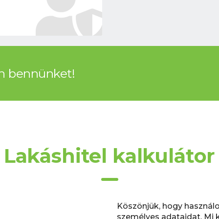
en bennünket!
Lakáshitel kalkulátor
Köszönjük, hogy használo
személyes adataidat. Mi k